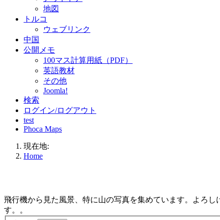
地図
トルコ
ウェブリンク
中国
公開メモ
100マス計算用紙（PDF）
英語教材
その他
Joomla!
検索
ログイン/ログアウト
test
Phoca Maps
現在地:
Home
飛行機から見た風景、特に山の写真を集めています。よろし
す。
。