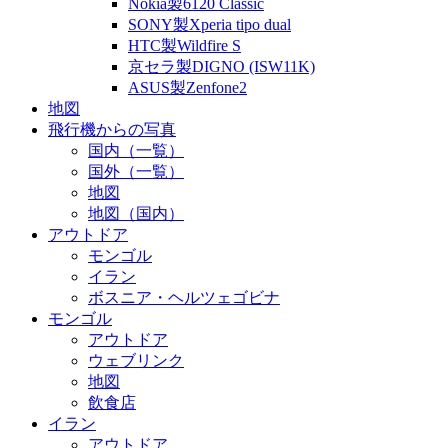
Nokia製6120 Classic
SONY製Xperia tipo dual
HTC製Wildfire S
京セラ製DIGNO (ISW11K)
ASUS製Zenfone2
地図
飛行機からの写真
国内（一覧）
国外（一覧）
地図
地図（国内）
アウトドア
モンゴル
イラン
ボスニア・ヘルツェゴビナ
モンゴル
アウトドア
ウェブリンク
地図
飲食店
イラン
アウトドア