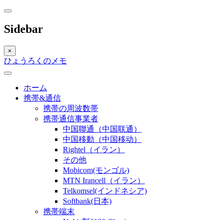
Sidebar
×
ひょうろくのメモ
ホーム
携帯&通信
携帯の周波数帯
携帯通信事業者
中国聯通（中国联通）
中国移動（中国移动）
Rightel（イラン）
その他
Mobicom(モンゴル)
MTN Irancell（イラン）
Telkomsel(インドネシア)
Softbank(日本)
携帯端末