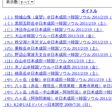
表示数
タイトル
（く）頸城山塊（遠望）＠日本成田⇒韓国ソウル 2011/2/19
（く）黒部五郎岳＠日本成田⇒韓国ソウル 2011/2/19（土）
（じ）浄法寺山＠日本成田⇒韓国ソウル 2011/2/19（土）
（だ）大山＠韓国ソウル⇒日本成田 2011/3/18（金）
（ち）秩父湖と滝沢ダム＠日本成田⇒韓国ソウル 2011/2/19
（の）乗鞍岳＠日本成田⇒韓国ソウル 2011/2/19（土）
（の）野辺山電波天文台＠日本成田⇒韓国ソウル 2011/2/19
（は）白山＠日本成田⇒韓国ソウル 2011/2/19（土）
（ひ）氷ノ山＠韓国ソウル⇒日本成田 2011/3/18（金）
（ほ）穂高岳＠日本成田⇒韓国ソウル 2011/2/19（土）
（や）八ヶ岳（全貌）＠日本成田⇒韓国ソウル 2011/2/19（
（や）八ヶ岳（赤岳・権現岳～県境尾根・真教寺尾根）＠日本成田
（や）八ヶ岳（赤岳～中山乗越～阿弥陀岳）＠日本成田⇒韓国ソウル
（や）八ヶ岳（阿弥陀南稜）＠日本成田⇒韓国ソウル 2011/2/
（K）K2＠UAEドバイ⇒日本関空 2009/7/26（日）