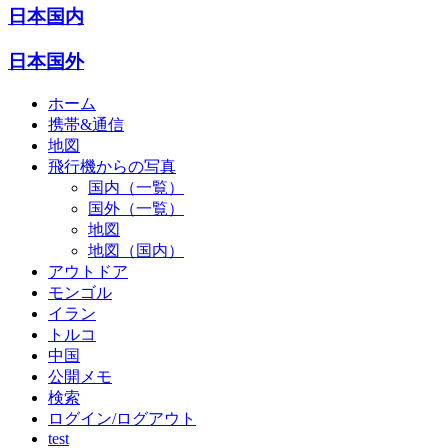
日本国内
日本国外
ホーム
携帯&通信
地図
飛行機からの写真
国内（一覧）
国外（一覧）
地図
地図（国内）
アウトドア
モンゴル
イラン
トルコ
中国
公開メモ
検索
ログイン/ログアウト
test