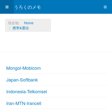
ひょうろくのメモ
現在地:
Home
携帯&通信
Mongol-Mobicom
Japan-Softbank
Indonesia-Telkomsel
Iran-MTN-Irancell