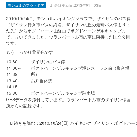
モンゴルのアウトドア
最終更新日:2013年01月03日
2010/10/24に、モンゴルハイキングクラブで、ザイサンのバス停
（ザイサン行き市バスの終点。ザイサンの丘の最寄バス停よりま
だ先）からボグドハーン山経由でボグドハーンゲルキャンプま
で、歩いてきました。ウランバートル市の南に隣接した国立公園
です。
もうしっかり雪景色です。
10:30
ザイサンのバス停
11:00～
ボグドハーンゲルキャンプ場レストラン前（集合場
11:39
所）
13:40～
お弁当休憩
14:15
15:30
ボグドハーンゲルキャンプ駐車場
GPSデータを添付しています。ウランバートル市のザイサン停留
所からの記録です。
続きを読む：2010/10/24(日) ハイキング ザイサン～ボグ