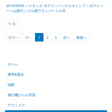
2010/09/05 ハイキング ボグドハーンゲルキャンプ～ボグドハ
ーン山@モンゴル国ウランバートル市
1 / 3
最初へ
前へ
1
2
3
次へ
最後へ
ホーム
携帯&通信
地図
飛行機からの写真
アウトドア