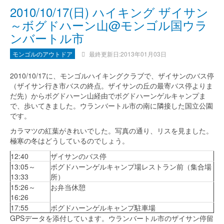
2010/10/17(日) ハイキング ザイサン
～ボグドハーン山@モンゴル国ウラ
ンバートル市
モンゴルのアウトドア
最終更新日:2013年01月03日
2010/10/17に、モンゴルハイキングクラブで、ザイサンのバス停
（ザイサン行き市バスの終点。ザイサンの丘の最寄バス停よりま
だ先）からボグドハーン山経由でボグドハーンゲルキャンプま
で、歩いてきました。ウランバートル市の南に隣接した国立公園
です。
カラマツの紅葉がきれいでした。写真の通り、リスを見ました。
極寒の冬はどうしているのでしょう。
12:40
ザイサンのバス停
13:05～
ボグドハーンゲルキャンプ場レストラン前（集合場
13:33
所）
15:26～
お弁当休憩
16:26
17:55
ボグドハーンゲルキャンプ駐車場
GPSデータを添付しています。ウランバートル市のザイサン停留