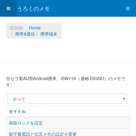
ひょうろくのメモ
現在地:
Home
携帯&通信
携帯端末
京セラ製AU用Android携帯、ISW11K（通称 DIGNO）のメモで
す。
表
示
数
タイトル
画面ロックを設定
留守番電話と伝言メモの設定を変更