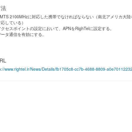
方法
UMTS 2100MHzに対応した携帯でなければならない（南北アメリカ大
対応している）
アクセスポイントの設定において、APNをRighTelに設定する。
データ通信を有効にする。
RL
p://www.rightel.ir/News/Details/fb1705c8-cc7b-4688-8809-a0e7011223
へ: Rightel社の特徴