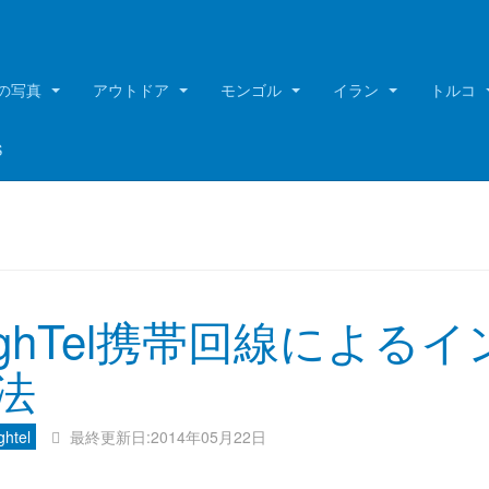
の写真
アウトドア
モンゴル
イラン
トルコ
S
ighTel携帯回線によ
法
ghtel
最終更新日:2014年05月22日