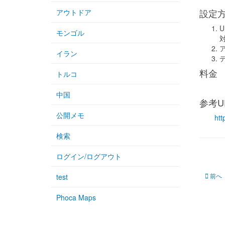
設定
アウトドア
モンゴル
イラン
料金
トルコ
中国
参考U
公開メモ
htt
検索
ログイン/ログアウト
前の記事
前へ
test
Phoca Maps