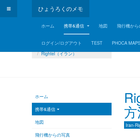
ひょうろくのメモ
ホーム
携帯&通信
地図
飛行機から
現在地:
Home
携帯&通信
ログイン/ログアウト
TEST
PHOCA MAP
携帯通信事業者
Rightel（イラン）
R
ホーム
方
携帯&通信
地図
Iran-Ri
飛行機からの写真