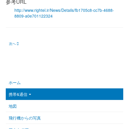
参考URL
http://www.rightel.ir/News/Details/fb1705c8-cc7b-4688-
8809-a0e701122324
次の記事へ: RighTelのUSSD（残高確認、チャージ等）
次へ
ホーム
携帯&通信
地図
飛行機からの写真