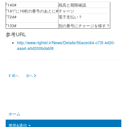
*140#
残高と期限確認
*141*に16桁の番号のあとに#
チャージ
*724#
電子支払い？
*133#
別の番号にチャージを移す？
参考URL
http://www.rightel.ir/News/Details/56acec64-c73f-4d20-
aaa4-a0d200bdabf8
前の記事へ: RighTelの契約確認等（インターネット経由）
次の記事へ: Rightel社の契約
前へ
次へ
ホーム
携帯&通信